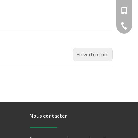
+86-18
+86-574
En vertu d'un:
Nous contacter