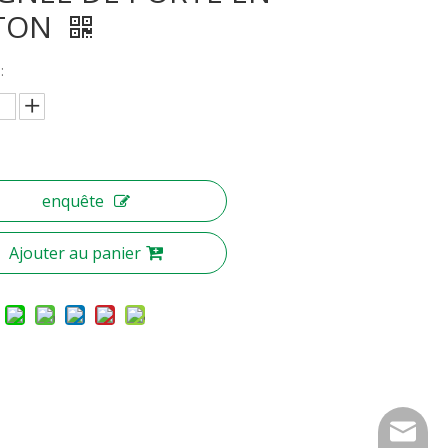
ITON
:
enquête
Ajouter au panier
nbty07