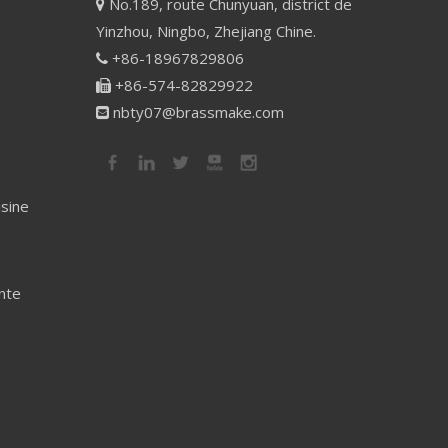
No.189, route Chunyuan, district de

Yinzhou, Ningbo, Zhejiang Chine.
+86-18967829806

+86-574-82829922

nbty07@brassmake.com

isine
nte