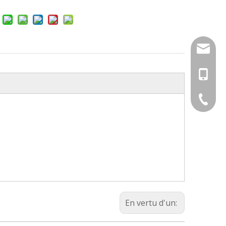
nbty07
+86-18
+86-574
En vertu d'un: