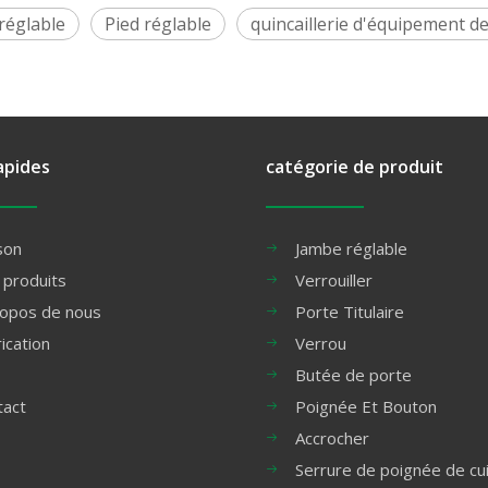
réglable
Pied réglable
quincaillerie d'équipement de
apides
catégorie de produit
son
Jambe réglable
 produits
Verrouiller
ropos de nous
Porte Titulaire
ication
Verrou
Butée de porte
tact
Poignée Et Bouton
Accrocher
Serrure de poignée de cu