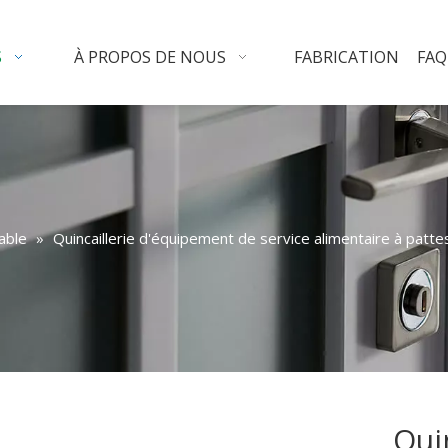
S
À PROPOS DE NOUS
FABRICATION
FAQ
able
»
Quincaillerie d'équipement de service alimentaire à patte
Qui