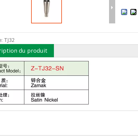
:
TJ32
ription du produit