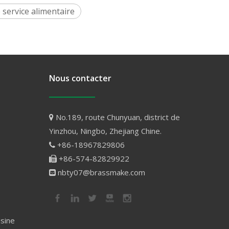
 service alimentaire
Nous contacter
No.189, route Chunyuan, district de

Yinzhou, Ningbo, Zhejiang Chine.
+86-18967829806

+86-574-82829922

nbty07@brassmake.com

isine