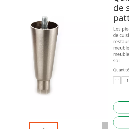
de 
pat
Les pie
de cuis
restaur
meubles
meubles
sol.
Quantité