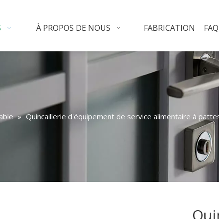
S
À PROPOS DE NOUS
FABRICATION
FAQ
able
»
Quincaillerie d'équipement de service alimentaire à patte
Qui