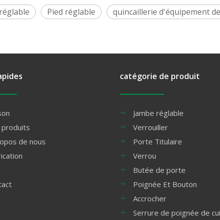
réglable
Pied réglable
quincaillerie d'équipement de
apides
catégorie de produit
son
Jambe réglable
 produits
Verrouiller
ropos de nous
Porte Titulaire
ication
Verrou
Butée de porte
tact
Poignée Et Bouton
Accrocher
Serrure de poignée de cu