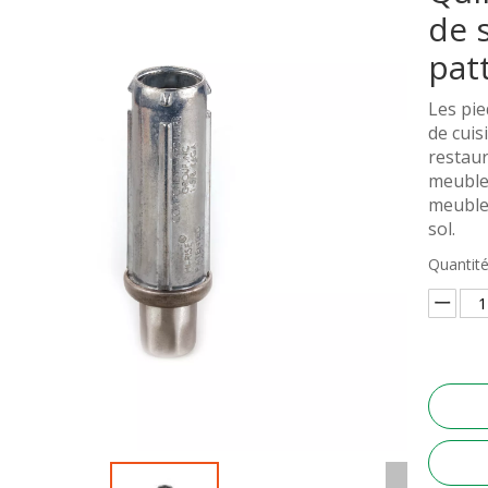
de 
pat
Les pie
de cuis
restaur
meubles
meubles
sol.
Quantité