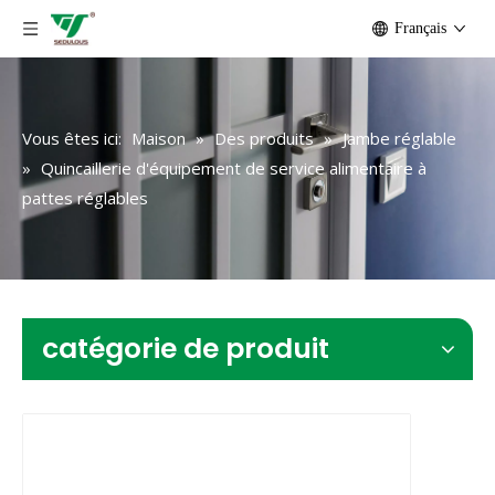
Français
Vous êtes ici:
Maison
»
Des produits
»
Jambe réglable
»
Quincaillerie d'équipement de service alimentaire à
pattes réglables
catégorie de produit