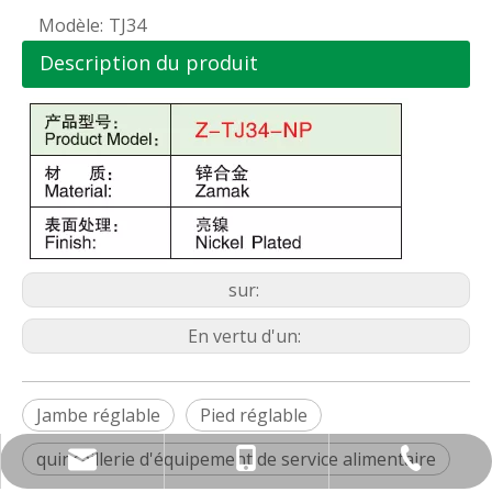
Modèle:
TJ34
Description du produit
sur:
En vertu d'un:
Jambe réglable
Pied réglable
quincaillerie d'équipement de service alimentaire
nbty07@brassmake.com
+86-574-82829922
+86-18967829806