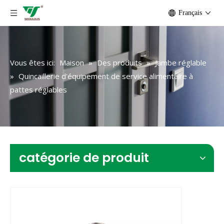
Français
Vous êtes ici:
Maison
»
Des produits
»
Jambe réglable
»
Quincaillerie d'équipement de service alimentaire à
pattes réglables
catégorie de produit