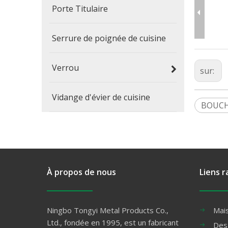
Porte Titulaire
Serrure de poignée de cuisine
Verrou
sur:
Vidange d'évier de cuisine
BOUC
À propos de nous
Liens r
Ningbo Tongyi Metal Products Co.,
Mai
Ltd., fondée en 1995, est un fabricant
Des