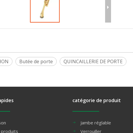
HON
Butée de porte
QUINCAILLERIE DE PORTE
apides
catégorie de produit
son
Jambe réglable
 produits
Verrouiller