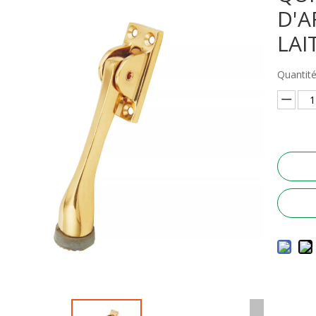
D'A
LA
Quantité