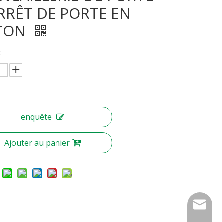
RRÊT DE PORTE EN
ITON
:
enquête
Ajouter au panier
nbty07