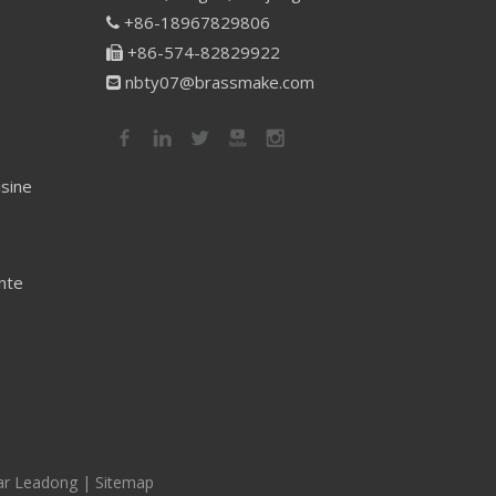
+86-18967829806

+86-574-82829922

nbty07@brassmake.com

isine
nte
ar
Leadong
|
Sitemap