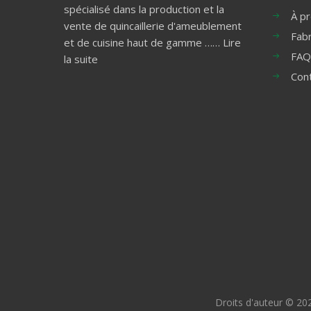
spécialisé dans la production et la
À p
vente de quincaillerie d'ameublement
Fabr
et de cuisine haut de gamme ……
Lire
FAQ
la suite
Con
Droits d'auteur ©
20