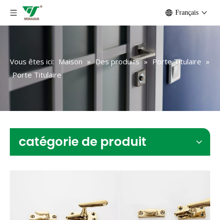
Français
Vous êtes ici:
Maison
»
Des produits
»
Porte Titulaire
»
Porte Titulaire
catégorie de produit