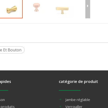
e Et Bouton
apides
catégorie de produit
son
Jambe réglable
 produits
Verrouiller