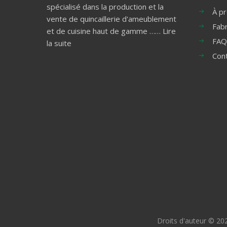
spécialisé dans la production et la
À p
vente de quincaillerie d'ameublement
Fabr
et de cuisine haut de gamme ……
Lire
FAQ
la suite
Con
Droits d'auteur ©
20