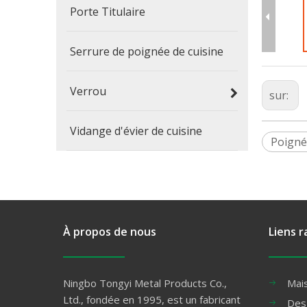
Porte Titulaire
Serrure de poignée de cuisine
Verrou
sur:
Vidange d'évier de cuisine
Poigné
À propos de nous
Liens r
Ningbo Tongyi Metal Products Co.,
Mai
Ltd., fondée en 1995, est un fabricant
Des