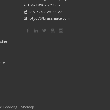
+86-18967829806

+86-574-82829922

nbty07@brassmake.com

isine
nte
ar
Leadong
|
Sitemap