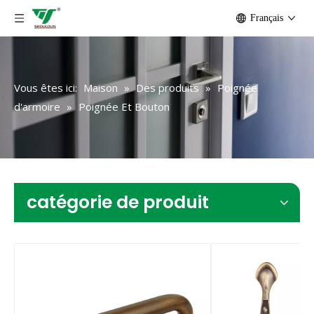
Français
Vous êtes ici:
Maison
»
Des produits
»
Poignée
d'armoire
»
Poignée Et Bouton
catégorie de produit