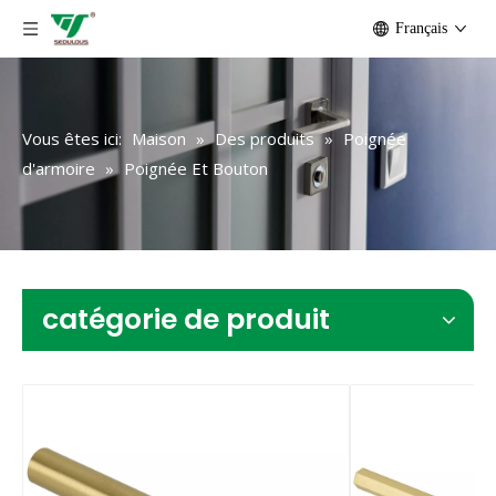
Français
Vous êtes ici:
Maison
»
Des produits
»
Poignée
d'armoire
»
Poignée Et Bouton
catégorie de produit