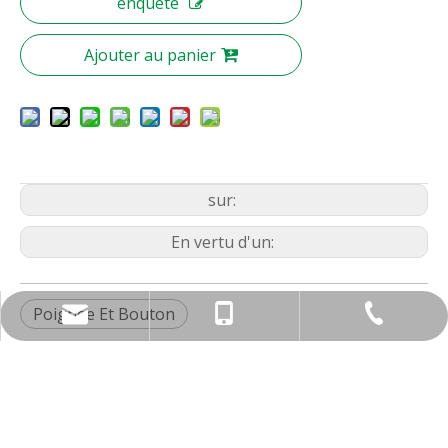
enquête
Ajouter au panier
sur:
En vertu d'un:
Poignée Et Bouton
nbty07@brassmake.com
+86-574-82829922
+86-18967829806
À propos de nous