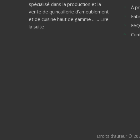
spécialisé dans la production et la
À p
vente de quincaillerie d'ameublement
Fabr
et de cuisine haut de gamme ……
Lire
FAQ
la suite
Con
Droits d'auteur ©
20