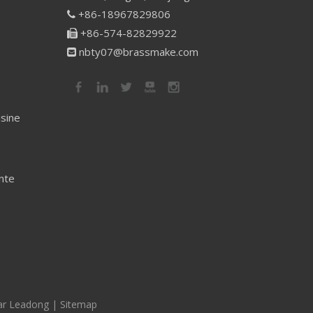
+86-18967829806

+86-574-82829922

nbty07@brassmake.com

isine
nte
ar
Leadong
|
Sitemap