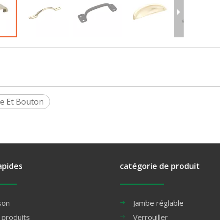
e Et Bouton
apides
catégorie de produit
son
Jambe réglable
 produits
Verrouiller