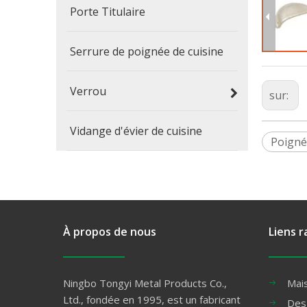
Porte Titulaire
Serrure de poignée de cuisine
Verrou
sur:
Vidange d'évier de cuisine
Poigné
À propos de nous
Liens r
Ningbo Tongyi Metal Products Co.,
Mai
Ltd., fondée en 1995, est un fabricant
Des