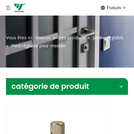
Français
Vous êtes ici:
Maison
»
Des produits
»
Jambe réglable
»
Pied réglable pour meuble
catégorie de produit