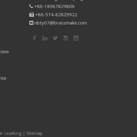
+86-18967829806

+86-574-82829922

nbty07@brassmake.com

isine
nte
ar
Leadong
|
Sitemap