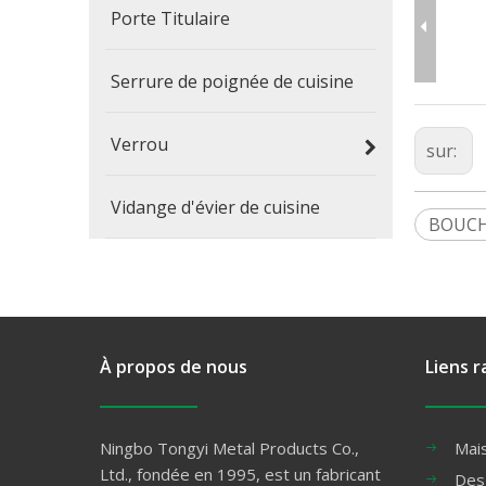
Porte Titulaire
Serrure de poignée de cuisine
Verrou
sur:
Vidange d'évier de cuisine
BOUC
À propos de nous
Liens r
Ningbo Tongyi Metal Products Co.,
Mai
Ltd., fondée en 1995, est un fabricant
Des