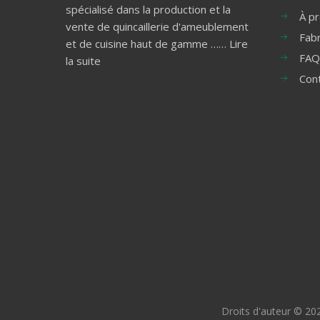
spécialisé dans la production et la
À p
vente de quincaillerie d'ameublement
Fabr
et de cuisine haut de gamme ……
Lire
FAQ
la suite
Con
Droits d'auteur ©
20