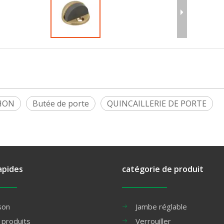
HON
Butée de porte
QUINCAILLERIE DE PORTE
apides
catégorie de produit
son
Jambe réglable
 produits
Verrouiller